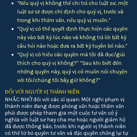
“Nếu quý vị không thể chi trả cho luật sư, một
luật sư sẽ được chỉ định cho quý vị, trước và
trong khi thẩm vấn, nếu quý vị muốn.”
“Quý vị có thể quyết định thực hiện các quyền
này vào bất kỳ lúc nào và không trả lời bất kỳ
câu hỏi nào hoặc đưa ra bất kỳ tuyên bố nào.”
“Quý vị có hiểu các quyền mà tôi đã đọc/giải
thích cho quý vị không?” “Sau khi biết đến
những quyền này, quý vị có muốn nói chuyện
với tôi/chúng tôi bây giờ không?”
ĐỐI VỚI NGƯỜI VỊ THÀNH NIÊN
NHẮC NHỞ đối với các sĩ quan: Một nghi phạm vị
thành niên đang được phỏng vấn hoặc thẩm vấn
phải được phép tham gia một cuộc tư vấn có ý
nghĩa với luật sư hay cha mẹ hoặc người giám hộ
đã được thông báo, trước khi người vị thành niên
có thể từ bỏ quyền tư vấn và đặc quyền chống lại tự